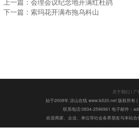
上一篇：
会理会议纪念地开满红杜鹃
下一篇：
索玛花开满布拖乌科山
关于我们
|
广
始于2008年 凉山在线 www.ls520.net 版权所有 
联系电话:0834-2596961 电子邮件：admin
欢迎商家、企业、单位等社会各界朋友与本站合作,